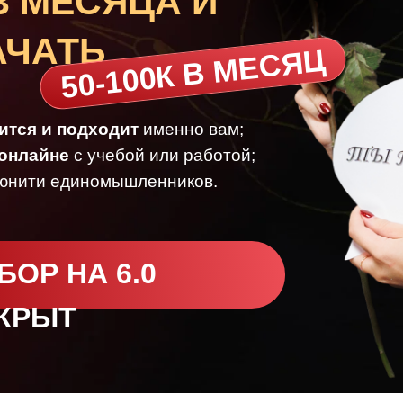
3 МЕСЯЦА И
АЧАТЬ
50-100К В МЕСЯЦ
ится и подходит
именно вам;
 онлайне
с учебой или работой;
юнити единомышленников.
БОР НА 6.0
КРЫТ