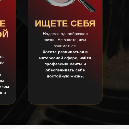
Е
ИЩЕТЕ СЕБЯ
ОЙ
Надоела однообразная
жизнь. Не знаете, чем
заниматься.
Хотите развиваться в
ы,
интересной сфере, найти
вия
профессию мечты и
обеспечивать себе
ю
достойную жизнь.
на
иком
д в