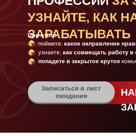
ПРОФЕССИЙ
ЗА 
УЗНАЙТЕ, КАК Н
ЗАРАБАТЫВАТЬ
При этом:
поймете,
какое направление нрав
узнаете,
как совмещать работу в
попадете в закрытое крутое
комь
Записаться в лист
НА
ожидания
ЗА