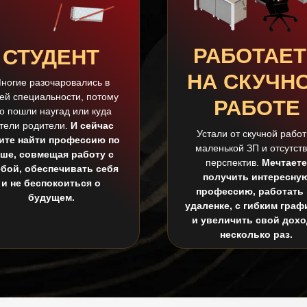
РАБОТАЕТ
СТУДЕНТ
НА СКУЧН
ногие разочаровались в
ей специальности, потому
РАБОТЕ
то пошли наугад или куда
тели родители.
И сейчас
Устали от скучной работ
ите найти профессию по
маленькой ЗП и отсутст
ше, совмещая работу с
перспектив.
Мечтаете
ебой, обеспечивать себя
получить интересну
и не беспокоиться о
профессию, работать 
будущем.
удаленке, с гибким граф
и увеличить свой дохо
несколько раз.