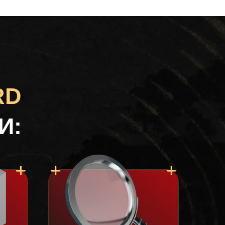
RD
И: