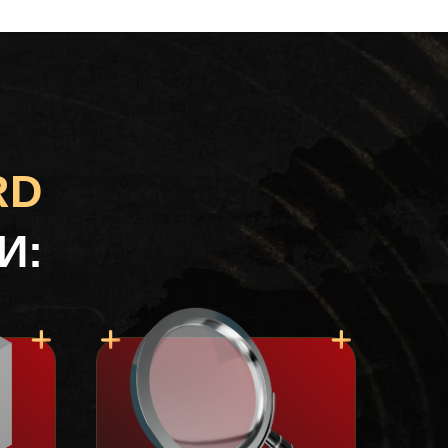
RD
И: