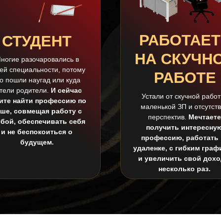
РАБОТАЕТ
СТУДЕНТ
НА СКУЧН
ногие разочаровались в
ей специальности, потому
РАБОТЕ
то пошли наугад или куда
тели родители.
И сейчас
Устали от скучной работ
ите найти профессию по
маленькой ЗП и отсутст
ше, совмещая работу с
перспектив.
Мечтаете
ебой, обеспечивать себя
получить интересну
и не беспокоиться о
профессию, работать 
будущем.
удаленке, с гибким граф
и увеличить свой дохо
несколько раз.