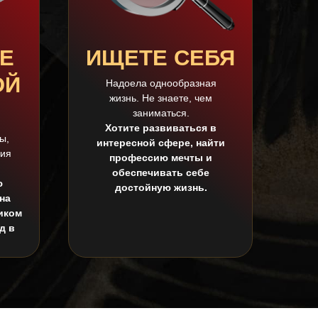
Е
ИЩЕТЕ СЕБЯ
ОЙ
Надоела однообразная
жизнь. Не знаете, чем
заниматься.
Хотите развиваться в
ы,
интересной сфере, найти
вия
профессию мечты и
обеспечивать себе
ю
достойную жизнь.
на
иком
д в