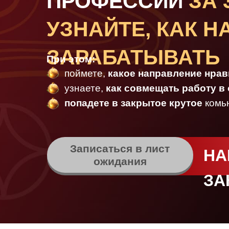
ПРОФЕССИЙ
ЗА 
УЗНАЙТЕ, КАК Н
ЗАРАБАТЫВАТЬ
При этом:
поймете,
какое направление нрав
узнаете,
как совмещать работу в
попадете в закрытое крутое
комь
Записаться в лист
НА
ожидания
ЗА